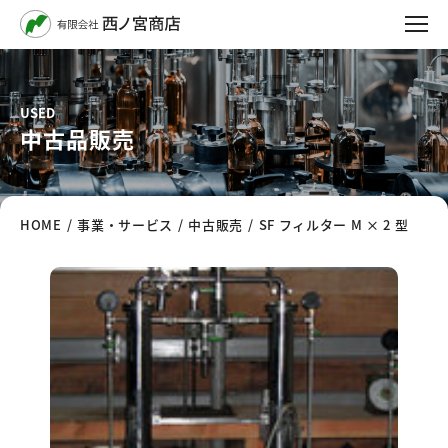
USED
中古品販売
HOME
/
事業・サービス
/
中古販売
/
SF フィルター M × 2 型